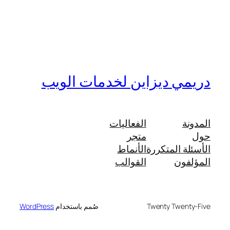
دريمي ديزاين لخدمات الويب
المدونة
الفعاليات
حول
متجر
الأسئلة المتكررة
الأنماط
المؤلفون
القوالب
Twenty Twenty-Five
صُمم باستخدام
WordPress