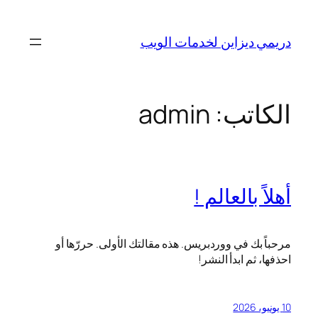
تخطى
إلى
دريمي ديزاين لخدمات الويب
المحتوى
الكاتب:
admin
أهلاً بالعالم !
مرحباً بك في ووردبريس. هذه مقالتك الأولى. حررّها أو
احذفها، ثم ابدأ النشر!
10 يونيو، 2026